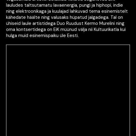
lauludes taltsutamatu lavaenergia, pungi ja hiphopi, indie
ning elektroonikaga ja kuulajad lahkuvad tema esinemistelt
kähedate häälte ning valusaks hüpatud jalgadega. Tal on
ühiseid laule artistidega Duo Ruudust Kermo Murelini ning
oma kontsertidega on EiK müünud välja nii Kultuurikatla kui
hulga muid esinemispaiku üle Eesti.