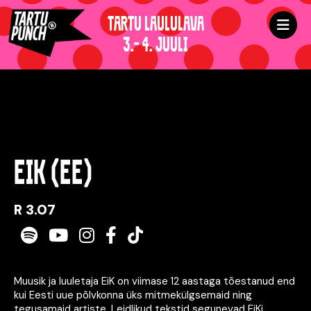
TARTU LAULULAVA
3.- 4. JUULI
EIK (EE)
R 3.07
Spotify
Youtube
Instagram
Facebook
TikTok
Muusik ja luuletaja EiK on viimase 12 aastaga tõestanud end
kui Eesti uue põlvkonna üks mitmekülgsemaid ning
tegusamaid artiste. Leidlikud tekstid segunevad EiKi