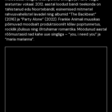
äratuntav vokaal. 2012. aastal loodud bändi teekonda on
tähistanud edu Noortebändil, esinemised mitmetel
rahvusvahelistel lavadel ning albumid “The Backbeat”
(2016) ja “Party Alone” (2022). Frankie Animali muusikas
põimuvad moodsalt produktsioonilt kõlav popitunnetus,
rockilik jõulisus ning õhtuhämar romantika. Möödunud aastal
rõõmustasid nad kahe uue singliga – “you, i need you” ja
“maria marianna”.