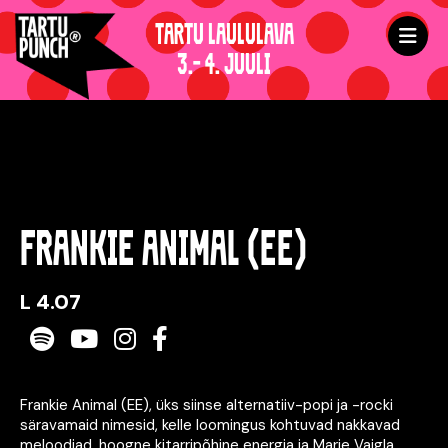
TARTU LAULULAVA
3.- 4. JUULI
FRANKIE ANIMAL (EE)
L 4.07
Spotify
Youtube
Instagram
Facebook
Frankie Animal (EE), üks siinse alternatiiv-popi ja -rocki
säravamaid nimesid, kelle loomingus kohtuvad nakkavad
meloodiad, hoogne kitarripõhine energia ja Marie Vaigla