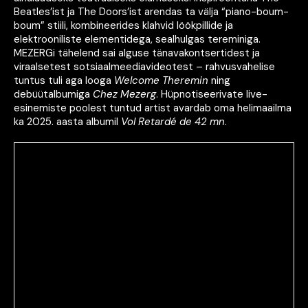
Beatles’ist ja The Doors’ist arendas ta välja “piano-boum-
boum” stiili, kombineerides klahvid löökpillide ja
elektrooniliste elementidega, sealhulgas tereminiga.
MEZERGi tähelend sai alguse tänavakontsertidest ja
viraalsetest sotsiaalmeediavideotest – rahvusvahelise
tuntus tuli aga looga
Welcome Theremin
ning
debüütalbumiga
Chez Mezerg
. Hüpnotiseerivate live-
esinemiste poolest tuntud artist avardab oma helimaailma
ka 2025. aasta albumil
Vol Retardé de 42 mn
.