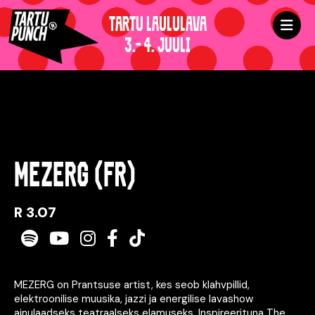
TARTU LAULULAVA
3.- 4. JUULI
MEZERG (FR)
R 3.07
Spotify
Youtube
Instagram
Facebook
TikTok
MEZERG on Prantsuse artist, kes seob klahvpillid,
elektroonilise muusika, jazzi ja energilise lavashow
ainulaadseks teatraalseks elamuseks. Inspireerituna The