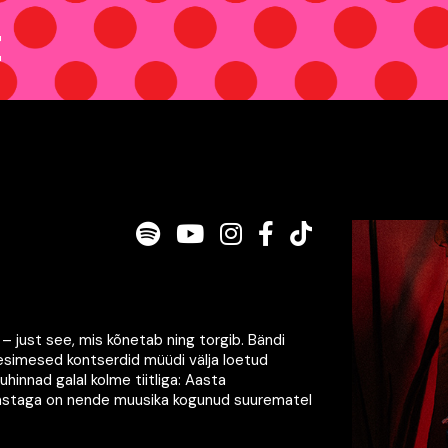
I
Spotify
Youtube
Instagram
Facebook
TikTok
– just see, mis kõnetab ning torgib. Bändi
 esimesed kontserdid müüdi välja loetud
hinnad galal kolme tiitliga: Aasta
astaga on nende muusika kogunud suurematel