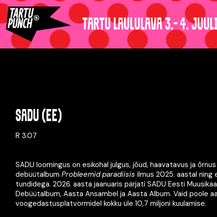
TARTU LAULULAVA 3.- 4. JUUL
SADU (EE)
R 3.07
SADU loomingus on esikohal julgus, jõud, haavatavus ja õrnus 
debüütalbum
Probleemid paradiisis
ilmus 2025. aastal ning
tundidega. 2026. aasta jaanuaris pärjati SADU Eesti Muusikaau
Debüütalbum, Aasta Ansambel ja Aasta Album. Vaid poole a
voogedastusplatvormidel kokku üle 10,7 miljoni kuulamise.