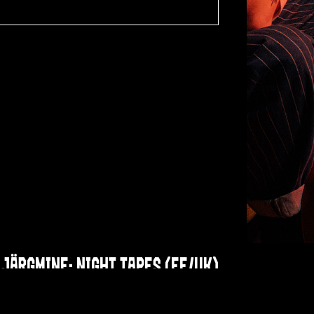
JÄRGMINE:
NIGHT TAPES (EE/UK)