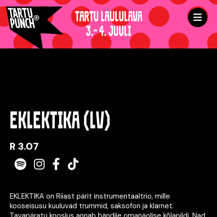
TARTU LAULULAVA
3.- 4. JUULI
EKLEKTIKA (LV)
R 3.07
Spotify
Instagram
Facebook
TikTok
EKLEKTIKA on Riiast pärit instrumentaaltrio, mille
kooseisusu kuuluvad trummid, saksofon ja klarnet.
Tavapäratu kooslus annab bändile omanäolise kõlapildi. Nad